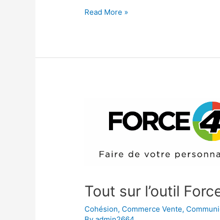
Avant
Read More »
de
parler,
on
s’est
regardés
?
Tout sur l’outil For
Cohésion
,
Commerce Vente
,
Communic
By
admin2664