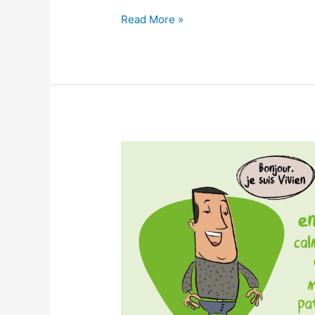
Une
Read More »
organisation
sans
faille