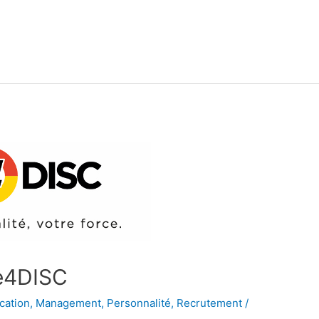
ce4DISC
ation
,
Management
,
Personnalité
,
Recrutement
/