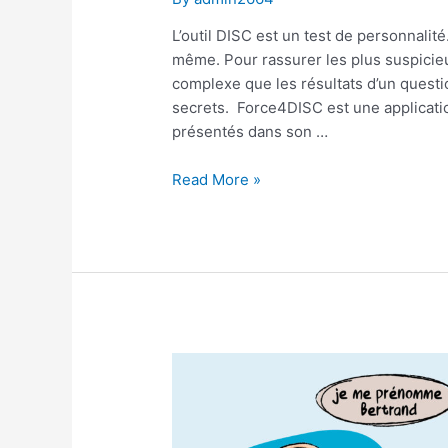
L’outil DISC est un test de personnalit
même. Pour rassurer les plus suspicieu
complexe que les résultats d’un questi
secrets. Force4DISC est une applicati
présentés dans son …
Tout
Read More »
sur
l’outil
Force4DISC