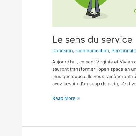
Le sens du service
Cohésion
,
Communication
,
Personnali
Aujourd’hui, ce sont Virginie et Vivien 
sauront transformer l’open space en u
musique douce. Ils vous ramèneront ré
avez besoin d’un coup de main, c’est v
Le
Read More »
sens
du
service