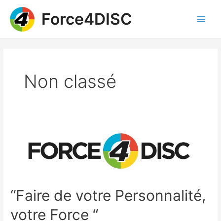
Skip
Force4DISC
to
content
Main
Men
Non classé
“Faire de votre Personnalité,
votre Force “