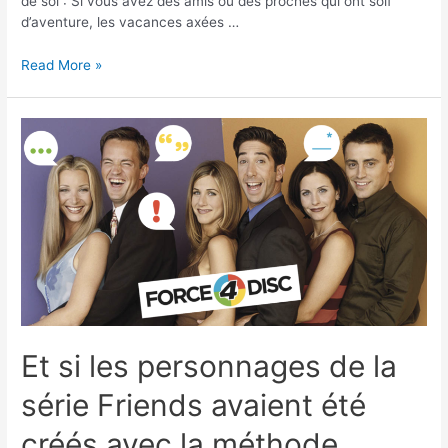
de soi : Si vous avez des amis ou des proches qui ont soif
d’aventure, les vacances axées …
À
Read More »
chacun
ses
vacances
!
Et si les personnages de la
série Friends avaient été
créés avec la méthode