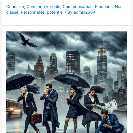
Cohésion
,
Com. non verbale
,
Communication
,
Emotions
,
Non
classé
,
Personnalité
,
potentiel
/ By
admin2664