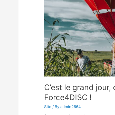
C’est le grand jour,
Force4DISC !
Site
/ By
admin2664