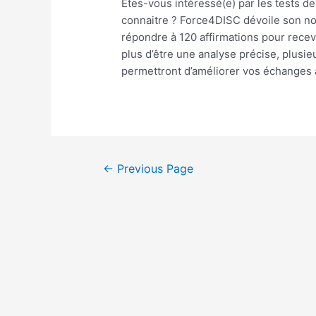
Êtes-vous intéressé(e) par les tests d
connaitre ? Force4DISC dévoile son nouv
répondre à 120 affirmations pour rece
plus d’être une analyse précise, plusi
permettront d’améliorer vos échanges a
Posts
←
Previous Page
pagination