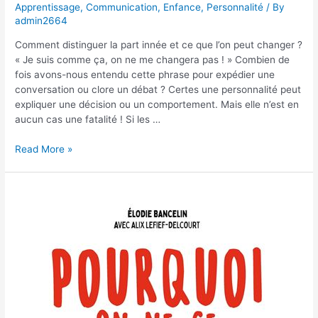
Apprentissage
,
Communication
,
Enfance
,
Personnalité
/ By
admin2664
Comment distinguer la part innée et ce que l’on peut changer ?
« Je suis comme ça, on ne me changera pas ! » Combien de
fois avons-nous entendu cette phrase pour expédier une
conversation ou clore un débat ? Certes une personnalité peut
expliquer une décision ou un comportement. Mais elle n’est en
aucun cas une fatalité ! Si les …
Non,
Read More »
notre
personnalité
n’est
pas
une
fatalité
!