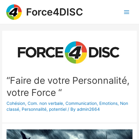
Skip
Force4DISC
to
content
Main
Men
“Faire de votre Personnalité,
votre Force “
Cohésion
,
Com. non verbale
,
Communication
,
Emotions
,
Non
classé
,
Personnalité
,
potentiel
/ By
admin2664