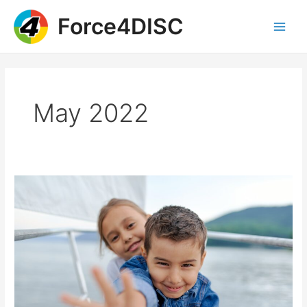
Skip
Force4DISC
to
content
Main
Men
May 2022